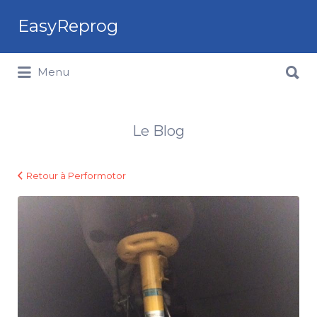
Rechercher:
EasyReprog
Rechercher:
Menu
Le Blog
Retour à Performotor