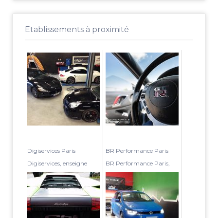
Etablissements à proximité
Digiservices Paris
BR Performance Paris
Digiservices, enseigne
BR Performance Paris,
présente dans la France
situé dans la Zone
entière, a sa maison mère
Industrielle de Vaux Le
à Crois...
Pénil à proximi...