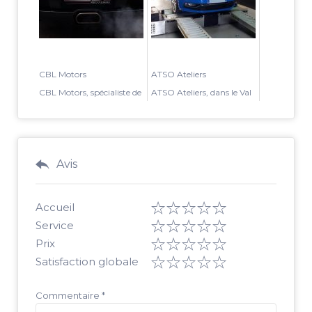
CBL Motors
ATSO Ateliers
CBL Motors, spécialiste de
ATSO Ateliers, dans le Val
la personnalisation
d’Oise est un spécialiste de
automobile en Seine et
la carrosserie et peintu...
Marne, vou...
Avis
Accueil
Service
Prix
Satisfaction globale
Commentaire
*