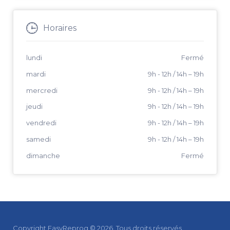
Horaires
lundi
Fermé
mardi
9h - 12h / 14h
–
19h
mercredi
9h - 12h / 14h
–
19h
jeudi
9h - 12h / 14h
–
19h
vendredi
9h - 12h / 14h
–
19h
samedi
9h - 12h / 14h
–
19h
dimanche
Fermé
Copyright EasyReprog © 2026. Tous droits réservés