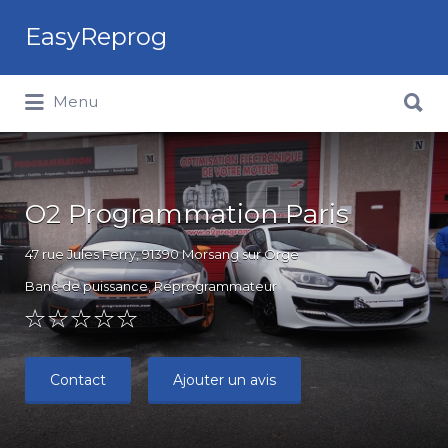
Rechercher:
EasyReprog
Rechercher:
Menu
O2 Programmation Paris
47 rue Jules Ferry, 91390 Morsang sur Orge
Banc de puissance
,
Reprogrammateur
Contact
Ajouter un avis