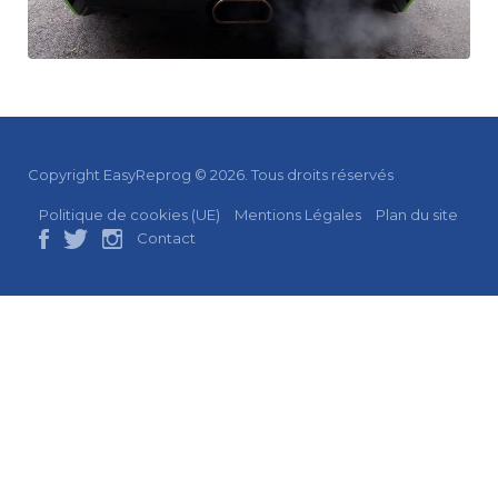
Copyright EasyReprog © 2026. Tous droits réservés
Politique de cookies (UE)
Mentions Légales
Plan du site
Contact